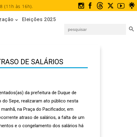
8 (11h às 16h).
ização
Eleições 2025
Search But
Search
for:
RASO DE SALÁRIOS
entados(as) da prefeitura de Duque de
 do Sepe, realizaram ato público nesta
la manhã, na Praça do Pacificador, em
ecorrente atraso de salários, a falta de um
mentos e o congelamento dos salários há