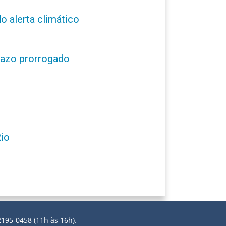
o alerta climático
prazo prorrogado
Rio
2195-0458 (11h às 16h).