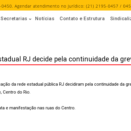
-0450. Agendar atendimento no Jurídico: (21) 2195-0457 / 045
Secretarias
Notícias
Contato e Estrutura
Sindical
tadual RJ decide pela continuidade da gre
cação da rede estadual pública RJ decidiram pela continuidade da g
, Centro do Rio.
ata e manifestação nas ruas do Centro.