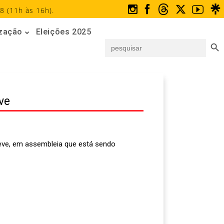
8 (11h às 16h).
ização
Eleições 2025
Search But
Search
for:
ve
reve, em assembleia que está sendo