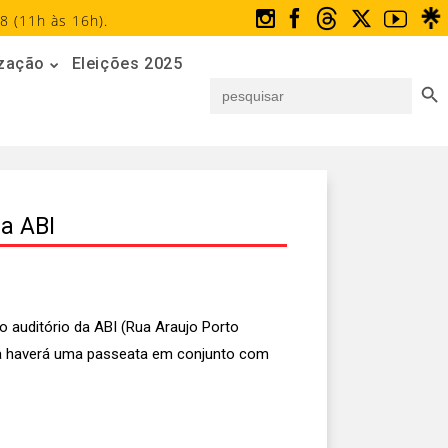
8 (11h às 16h).
ização
Eleições 2025
Search But
Search
for:
da ABI
no auditório da ABI (Rua Araujo Porto
nária haverá uma passeata em conjunto com