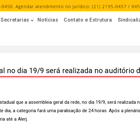
-0450. Agendar atendimento no Jurídico: (21) 2195-0457 / 045
Secretarias
Notícias
Contato e Estrutura
Sindical
l no dia 19/9 será realizada no auditório 
tadual que a assembleia geral da rede, no dia 19/9, será realizada 
Neste dia, a categoria fará uma paralisação de 24 horas. Após a ple
a até a Alerj.