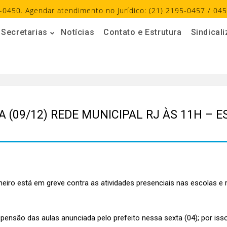
-0450. Agendar atendimento no Jurídico: (21) 2195-0457 / 045
Secretarias
Notícias
Contato e Estrutura
Sindical
 (09/12) REDE MUNICIPAL RJ ÀS 11H – 
eiro está em greve contra as atividades presenciais nas escolas e 
pensão das aulas anunciada pelo prefeito nessa sexta (04); por is