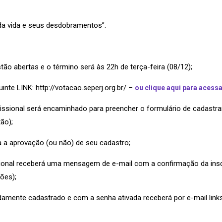
da vida e seus desdobramentos”.
ão abertas e o término será às 22h de terça-feira (08/12);
nte LINK: http://votacao.seperj.org.br/ –
ou clique aqui para acessar
issional será encaminhado para preencher o formulário de cadastra
ão);
a a aprovação (ou não) de seu cadastro;
ional receberá uma mensagem de e-mail com a confirmação da inscr
ões);
vidamente cadastrado e com a senha ativada receberá por e-mail li