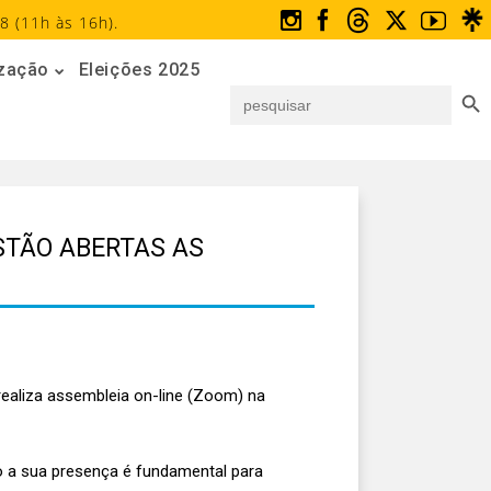
8 (11h às 16h).
ização
Eleições 2025
Search But
Search
for:
ESTÃO ABERTAS AS
realiza assembleia on-line (Zoom) na
so a sua presença é fundamental para