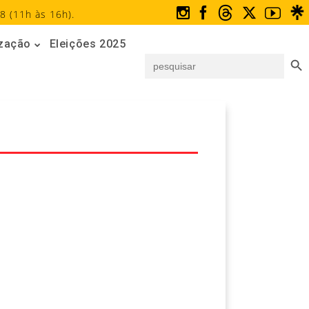
8 (11h às 16h).
ização
Eleições 2025
Search But
Search
for: