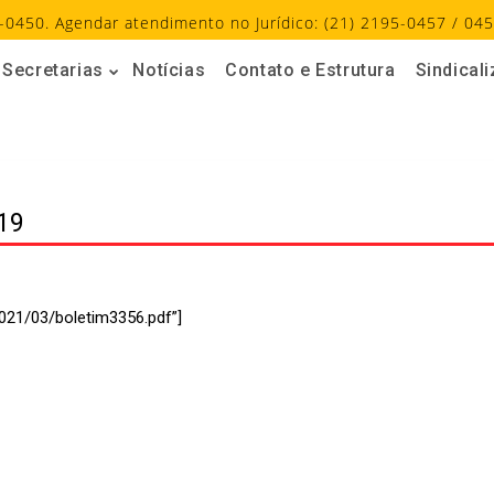
-0450. Agendar atendimento no Jurídico: (21) 2195-0457 / 045
Secretarias
Notícias
Contato e Estrutura
Sindical
19
021/03/boletim3356.pdf”]