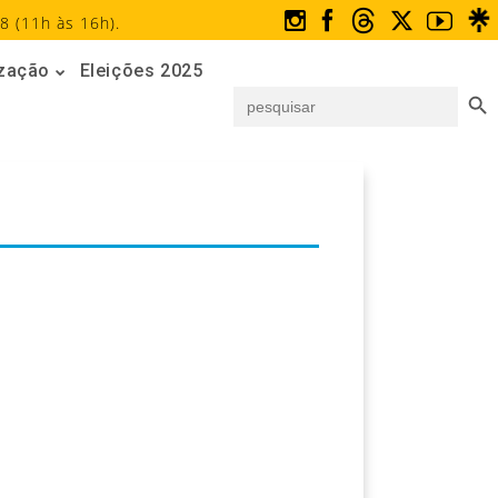
8 (11h às 16h).
ização
Eleições 2025
Search But
Search
for: