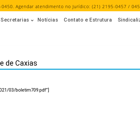
-0450. Agendar atendimento no Jurídico: (21) 2195-0457 / 045
Secretarias
Notícias
Contato e Estrutura
Sindical
e de Caxias
021/03/boletim709.pdf”]