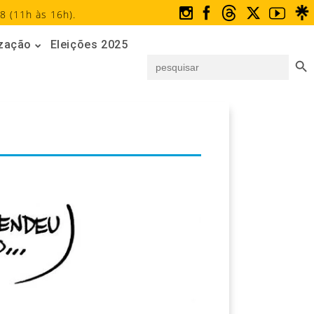
8 (11h às 16h).
ização
Eleições 2025
Search But
Search
for: