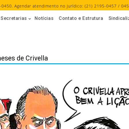
-0450. Agendar atendimento no Jurídico: (21) 2195-0457 / 045
Secretarias
Notícias
Contato e Estrutura
Sindical
eses de Crivella