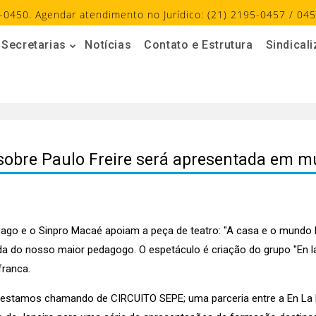
-0450. Agendar atendimento no Jurídico: (21) 2195-0457 / 045
Secretarias
Notícias
Contato e Estrutura
Sindical
obre Paulo Freire será apresentada em mun
go e o Sinpro Macaé apoiam a peça de teatro: "A casa e o mundo lá
ida do nosso maior pedagogo. O espetáculo é criação do grupo "En la
franca.
e estamos chamando de CIRCUITO SEPE; uma parceria entre a En La 