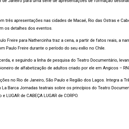
o de Janeiro para uma série de apresentações de formação destina
om três apresentações nas cidades de Macaé, Rio das Ostras e Cabo 
om os detalhes dos eventos.
Freire para Nathercinha traz a cena, a partir de fatos reais, a na
 Paulo Freire durante o período do seu exílio no Chile.
cerda, e seguindo a linha de pesquisa do Teatro Documentário, leva
pioneiro de alfabetização de adultos criado por ele em Angicos – RN
ões no Rio de Janeiro, São Paulo e Região dos Lagos. Integra a T
n La Barca Jornadas teatrais sobre os princípios do Teatro Document
ho e LUGAR de CABEÇA LUGAR de CORPO.