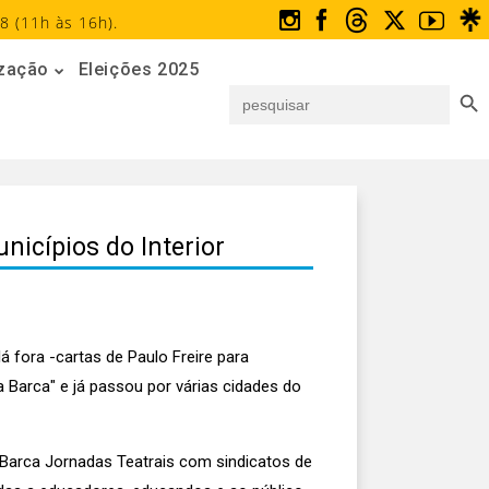
8 (11h às 16h).
ização
Eleições 2025
Search But
Search
for:
icípios do Interior
 fora -cartas de Paulo Freire para
 Barca" e já passou por várias cidades do
Barca Jornadas Teatrais com sindicatos de