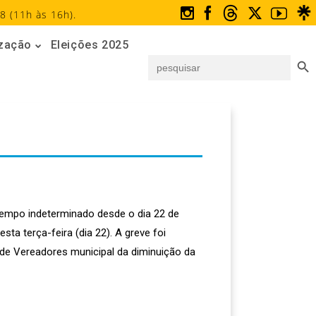
8 (11h às 16h).
ização
Eleições 2025
Search But
Search
for:
tempo indeterminado desde o dia 22 de
sta terça-feira (dia 22). A greve foi
de Vereadores municipal da diminuição da