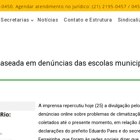
-0450. Agendar atendimento no Jurídico: (21) 2195-0457 / 045
Secretarias
Notícias
Contato e Estrutura
Sindical
baseada em denúncias das escolas municip
A imprensa repercutiu hoje (25) a divulgação pe
denúncias online sobre problemas de climatizaç
coletados até o presente momento, em relação à 
declarações do prefeito Eduardo Paes e do secre
Ferreirinha, que foram às redes sociais dizer q