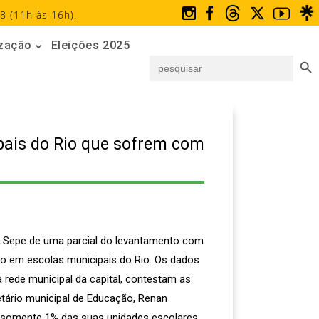
8 (11h às 16h).
ização
Eleições 2025
Search But
Search
for:
ais do Rio que sofrem com
lo Sepe de uma parcial do levantamento com
ão em escolas municipais do Rio. Os dados
rede municipal da capital, contestam as
tário municipal de Educação, Renan
ue somente 1% das suas unidades escolares