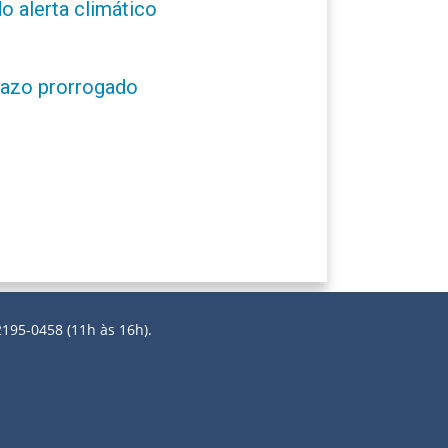
o alerta climático
prazo prorrogado
2195-0458 (11h às 16h).