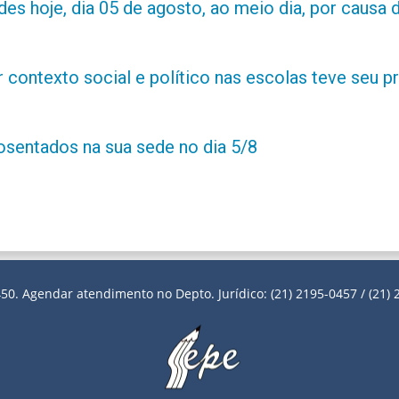
es hoje, dia 05 de agosto, ao meio dia, por causa d
contexto social e político nas escolas teve seu 
posentados na sua sede no dia 5/8
50. Agendar atendimento no Depto. Jurídico: (21) 2195-0457 / (21) 