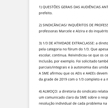
1) QUESTÕES GERAIS DAS AUDIÊNCIAS ANTERI
prefeito.
2) SINDICÂNCIAS/ INQUÉRITOS DE PROFESSOR
professoras Marcele e Alzira e do inquér
3) 1/3 DE ATIVIDADE EXTRACLASSE: a diret
pela categoria no fórum do 1/3. Que apesa
escolar, continua. Reivindicou-se que os c
Inclusão, por exemplo. Foi solicitado tam
parciais/integrais e à autonomia das unid
A SME afirmou que os AEIs e AAEEs devem 
da grade de 2019 com o 1/3 completo e a
4) ALMOÇO: a diretoria do sindicato relat
um comunicado claro da SME sobre o respei
resolução individual de cada problema na 