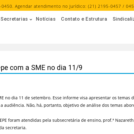
-0450. Agendar atendimento no Jurídico: (21) 2195-0457 / 045
Secretarias
Notícias
Contato e Estrutura
Sindical
epe com a SME no dia 11/9
ME no dia 11 de setembro. Esse informe visa apresentar os temas 
a audiência. Não, há, portanto, objetivo de análise dos temas abo
PE foram atendidas pela subsecretária de ensino, prof.ª Nazareth, 
a secretaria.