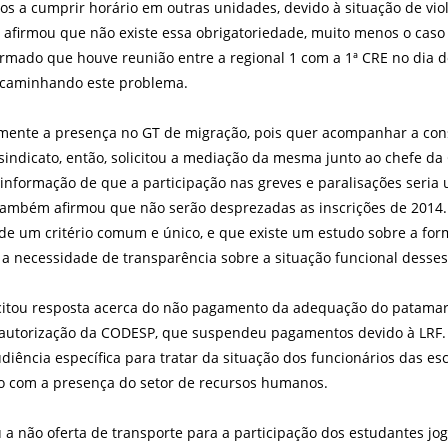
os a cumprir horário em outras unidades, devido à situação de vi
 afirmou que não existe essa obrigatoriedade, muito menos o caso
ormado que houve reunião entre a regional 1 com a 1ª CRE no dia 
encaminhando este problema.
amente a presença no GT de migração, pois quer acompanhar a cons
 sindicato, então, solicitou a mediação da mesma junto ao chefe da 
nformação de que a participação nas greves e paralisações seria 
 Também afirmou que não serão desprezadas as inscrições de 2014
 de um critério comum e único, e que existe um estudo sobre a fo
 a necessidade de transparência sobre a situação funcional desses
citou resposta acerca do não pagamento da adequação do patamar 
autorização da CODESP, que suspendeu pagamentos devido à LRF.
ência específica para tratar da situação dos funcionários das es
 com a presença do setor de recursos humanos.
 não oferta de transporte para a participação dos estudantes jog