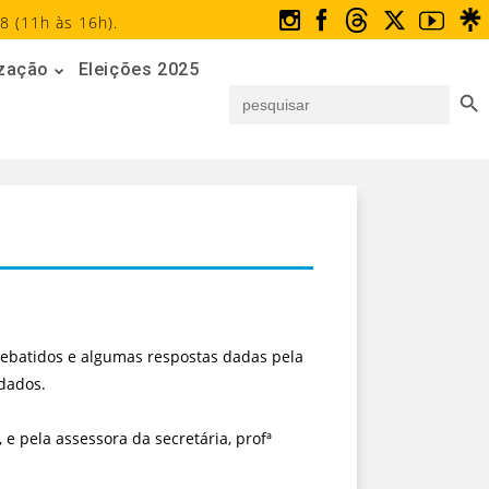
8 (11h às 16h).
ização
Eleições 2025
Search But
Search
for:
debatidos e algumas respostas dadas pela
rdados.
e pela assessora da secretária, profª