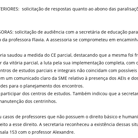
ORES: solicitação de respostas quanto ao abono das paralisações
AS: solicitação de audiência com a secretária de educação para d
ito da professora Flavia. A assessoria se comprometeu em encamin
oria saudou a medida do CE parcial, destacando que a mesma foi f
r da vitória parcial, a luta pela sua implementação completa, com
entros de estudos parciais e integrais não coincidam com possíveis
bém um comunicado claro da SME relativo à presença dos AEIs e do
ades para o planejamento dos encontros.
participar dos centros de estudos. Também indicou que a secreta
 manutenção dos centrinhos.
ou casos de professores que não possuem o direito básico e humani
to a esse direito. A secretaria reconheceu a existência dessas sit
sala 153 com o professor Alexandre.