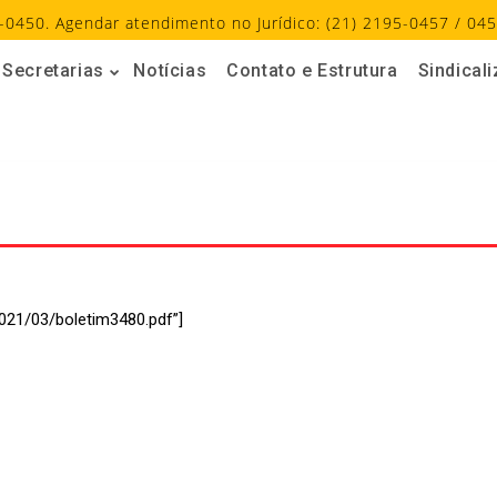
-0450. Agendar atendimento no Jurídico: (21) 2195-0457 / 045
Secretarias
Notícias
Contato e Estrutura
Sindical
021/03/boletim3480.pdf”]