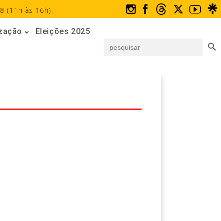
8 (11h às 16h).
ização
Eleições 2025
Search But
Search
for: