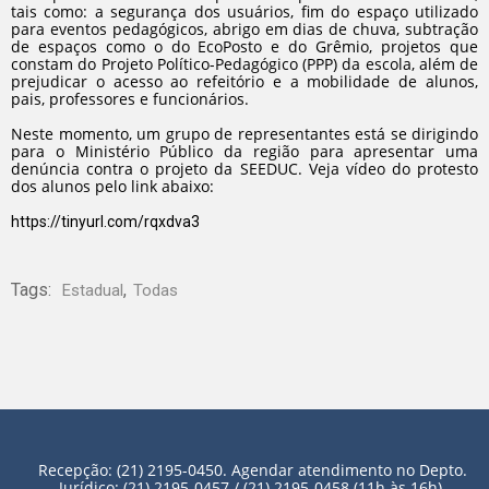
tais como: a segurança dos usuários, fim do espaço utilizado
para eventos pedagógicos, abrigo em dias de chuva, subtração
de espaços como o do EcoPosto e do Grêmio, projetos que
constam do Projeto Político-Pedagógico (PPP) da escola, além de
prejudicar o acesso ao refeitório e a mobilidade de alunos,
pais, professores e funcionários.
Neste momento, um grupo de representantes está se dirigindo
para o Ministério Público da região para apresentar uma
denúncia contra o projeto da SEEDUC. Veja vídeo do protesto
dos alunos pelo link abaixo:
https://tinyurl.com/rqxdva3
Tags:
,
Estadual
Todas
Recepção: (21) 2195-0450. Agendar atendimento no Depto.
Jurídico: (21) 2195-0457 / (21) 2195-0458 (11h às 16h).