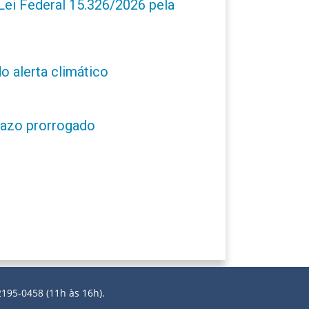
ei Federal 15.326/2026 pela
o alerta climático
prazo prorrogado
2195-0458 (11h às 16h).