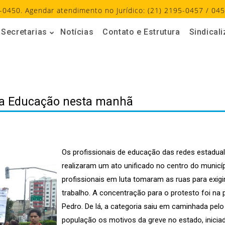
-0450. Agendar atendimento no Jurídico: (21) 2195-0457 / 045
Secretarias
Notícias
Contato e Estrutura
Sindical
 da Educação nesta manhã
Os profissionais de educação das redes estadual 
realizaram um ato unificado no centro do municíp
profissionais em luta tomaram as ruas para exigi
trabalho. A concentração para o protesto foi na p
Pedro. De lá, a categoria saiu em caminhada pelo
população os motivos da greve no estado, iniciad