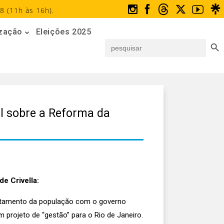
8 (11h às 16h).
ização
Eleições 2025
Search But
Search
for:
l sobre a Reforma da
e Crivella:
entamento da população com o governo
 projeto de “gestão” para o Rio de Janeiro.