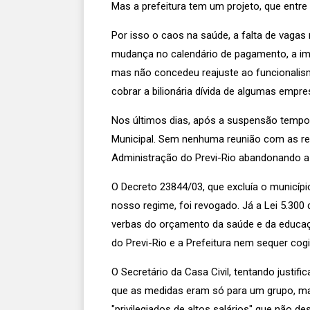
Mas a prefeitura tem um projeto, que entre
Por isso o caos na saúde, a falta de vagas 
mudança no calendário de pagamento, a imp
mas não concedeu reajuste ao funcionalism
cobrar a bilionária dívida de algumas empr
Nos últimos dias, após a suspensão tempor
Municipal. Sem nenhuma reunião com as re
Administração do Previ-Rio abandonando a 
O Decreto 23844/03, que excluía o municíp
nosso regime, foi revogado. Já a Lei 5.300 
verbas do orçamento da saúde e da educação
do Previ-Rio e a Prefeitura nem sequer cog
O Secretário da Casa Civil, tentando justifi
que as medidas eram só para um grupo, mas
"privilegiados de altos salários" que não 