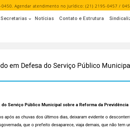
-0450. Agendar atendimento no Jurídico: (21) 2195-0457 / 045
Secretarias
Notícias
Contato e Estrutura
Sindical
do em Defesa do Serviço Público Municipa
do Serviço Público Municipal sobre a Reforma da Previdência d
dos após as chuvas dos últimos dias, deixaram evidente o descont
sgovernada, que o prefeito desaparece, viaja demais, que não tem um