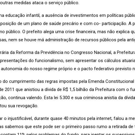
 outras medidas ataca o serviço público.
na educação infantil, a ausência de investimentos em políticas públic
osição de um plano de saúde precário e com co- participação. A pre
o público. O prefeito alega uma crise financeira, mas não explica
esas, nem se houve má administração de recursos públicos pela anti
ária da Reforma da Previdência no Congresso Nacional, a Prefeitur
presentações do funcionalismo, sem apresentar os cálculos atuar
autonomia do nosso regime próprio e o pacto federativo previsto n
io do cumprimento das regras impostas pela Emenda Constitucional
de 2011 que anistiou a dívida de R$ 1,5 bilhão da Prefeitura com o f
, continua valendo. Esta lei 5.300 e sua criminosa anistia da dívid
itou sua revogação.
car o injustificável, durante quase 40 minutos pela internet, falou 
 sabemos que este pode ser o primeiro passo rumo a retirada de t
descontam 11% pelos problemas do fundo, para isentar os sucessivos