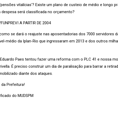
 'pensões vitalícias'? Existe um plano de custeio de médio e longo p
a despesa será classificada no orçamento?
FUNPREVI A PARTIR DE 2004
como se dará o reajuste nas aposentadorias dos 7000 servidores d
nível-médio da Iplan-Rio que ingressaram em 2013 e dos outros mil
 Eduardo Paes tentou fazer uma reforma com o PLC 41 e nossa mobil
vella. É preciso construir um dia de paralisação para barrar a retira
mobilizado diante dos ataques.
 da Prefeitura!
Unificado do MUDSPM