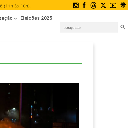
8 (11h às 16h).
ização
Eleições 2025
Search But
Search
for: