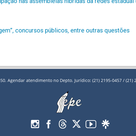
ipação nas assembleias híbridas da redes estadual 
m”, concursos públicos, entre outras questões
50. Agendar atendimento no Depto. Jurídico: (21) 2195-0457 / (21) 