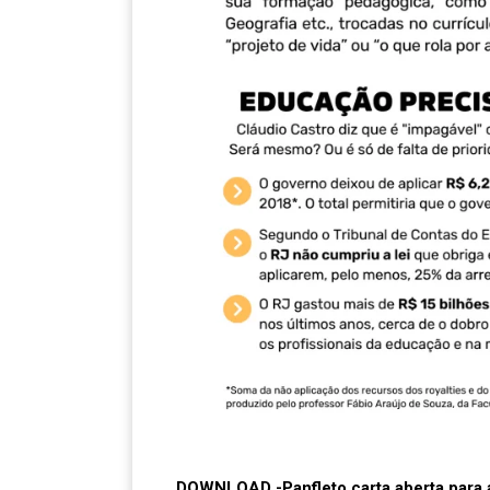
DOWNLOAD -Panfleto carta aberta para 