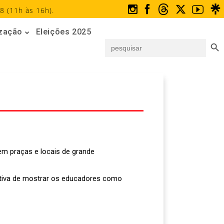
8 (11h às 16h).
ização
Eleições 2025
Search But
Search
for:
em praças e locais de grande
tativa de mostrar os educadores como