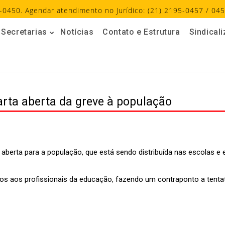
-0450. Agendar atendimento no Jurídico: (21) 2195-0457 / 045
Secretarias
Notícias
Contato e Estrutura
Sindical
arta aberta da greve à população
aberta para a população, que está sendo distribuída nas escolas e 
agos aos profissionais da educação, fazendo um contraponto a ten