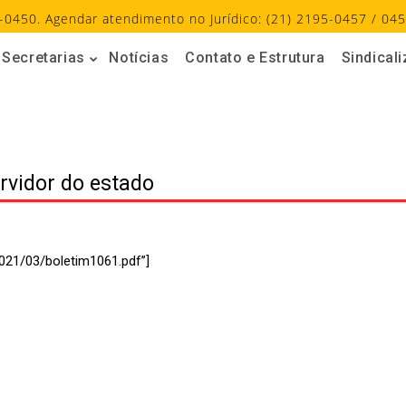
-0450. Agendar atendimento no Jurídico: (21) 2195-0457 / 045
Secretarias
Notícias
Contato e Estrutura
Sindical
rvidor do estado
021/03/boletim1061.pdf”]