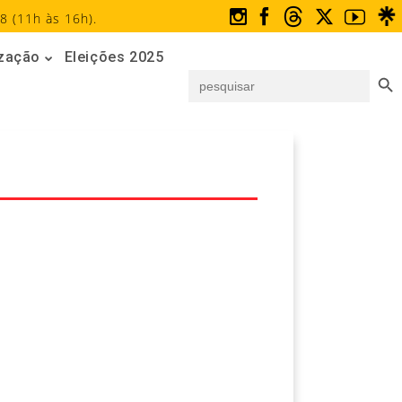
8 (11h às 16h).
ização
Eleições 2025
Search But
Search
for: