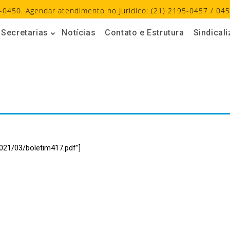
-0450. Agendar atendimento no Jurídico: (21) 2195-0457 / 045
Secretarias
Notícias
Contato e Estrutura
Sindical
021/03/boletim417.pdf”]