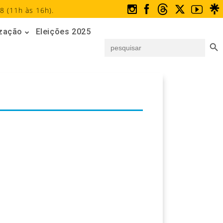
8 (11h às 16h).
ização
Eleições 2025
Search But
Search
for: