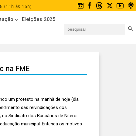
8 (11h às 16h).
ização
Eleições 2025
Search But
Search
for:
to na FME
zando um protesto na manhã de hoje (dia
tendimento das reivindicações dos
, no Sindicato dos Bancários de Niterói
a educação municipal. Entenda os motivos