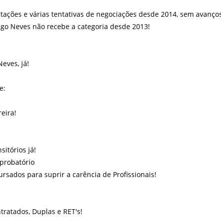
stações e várias tentativas de negociações desde 2014, sem avanço
igo Neves não recebe a categoria desde 2013!
eves, já!
e:
eira!
sitórios já!
probatório
rsados para suprir a carência de Profissionais!
ntratados, Duplas e RET's!