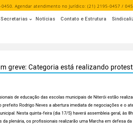
-0450. Agendar atendimento no Jurídico: (21) 2195-0457 / 045
Secretarias
Notícias
Contato e Estrutura
Sindical
em greve: Categoria está realizando protes
sionais de educação das escolas municipais de Niterói estão reali
o prefeito Rodrigo Neves a abertura imediata de negociações e o a
cipal. Nesta quinta-feira (dia 17/5) haverá assembleia geral, às 8h
is da plenária, os profissionais realizarão uma Marcha em defesa d