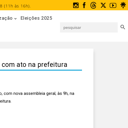
8 (11h às 16h).
ização
Eleições 2025
Search But
Search
for:
 com ato na prefeitura
io, com nova assembleia geral, às 9h, na
eitura.