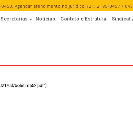
-0450. Agendar atendimento no Jurídico: (21) 2195-0457 / 045
Secretarias
Notícias
Contato e Estrutura
Sindical
021/03/boletim552.pdf”]