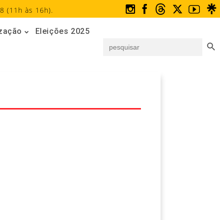
8 (11h às 16h).
ização
Eleições 2025
Search But
Search
for: