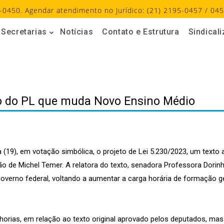
-0450. Agendar atendimento no Jurídico: (21) 2195-0457 / 045
Secretarias
Notícias
Contato e Estrutura
Sindical
o do PL que muda Novo Ensino Médio
(19), em votação simbólica, o projeto de Lei 5.230/2023, um texto a
tão de Michel Temer. A relatora do texto, senadora Professora Dori
overno federal, voltando a aumentar a carga horária de formação ge
orias, em relação ao texto original aprovado pelos deputados, mas