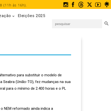
8 (11h às 16h).
ização
Eleições 2025
Search But
Search
for:
lternativo para substituir o modelo de
nha Seabra (União-TO), fez mudanças na sua
ral para o mínimo de 2.400 horas e o PL
 o NEM reformado ainda indica a