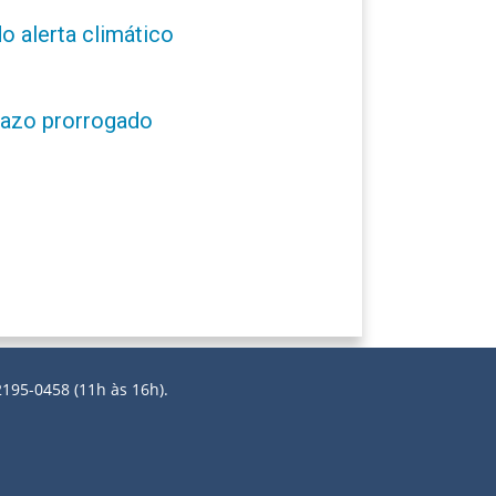
o alerta climático
prazo prorrogado
2195-0458 (11h às 16h).