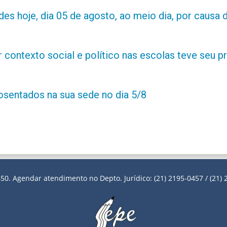
es hoje, dia 05 de agosto, ao meio dia, por causa d
contexto social e político nas escolas teve seu 
posentados na sua sede no dia 5/8
50. Agendar atendimento no Depto. Jurídico: (21) 2195-0457 / (21) 