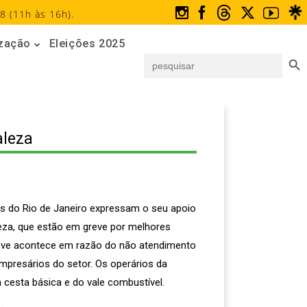
8 (11h às 16h).
ização
Eleições 2025
Search But
Search
for:
aleza
as do Rio de Janeiro expressam o seu apoio
leza, que estão em greve por melhores
greve acontece em razão do não atendimento
empresários do setor. Os operários da
a cesta básica e do vale combustível.