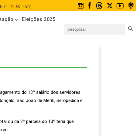
8 (11h às 16h).
ização
Eleições 2025
Search But
Search
for:
agamento do 13º salário dos servidores
Gonçalo, São João de Meriti, Seropédica e
tal ou da 2ª parcela do 13º teria que
rreu.