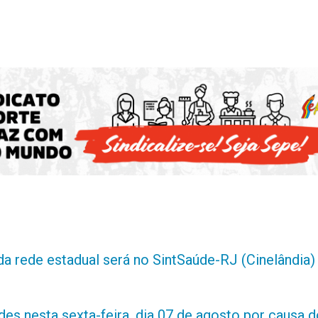
da rede estadual será no SintSaúde-RJ (Cinelândia)
es nesta sexta-feira, dia 07 de agosto por causa d