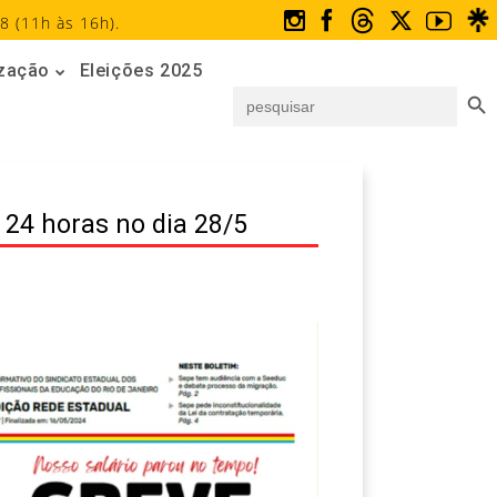
8 (11h às 16h).
ização
Eleições 2025
Search But
Search
for:
 24 horas no dia 28/5