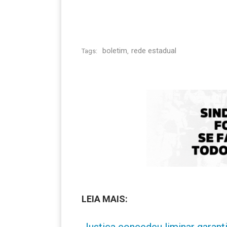
boletim
rede estadual
Tags:
,
LEIA MAIS:
Justiça concedeu liminar garant