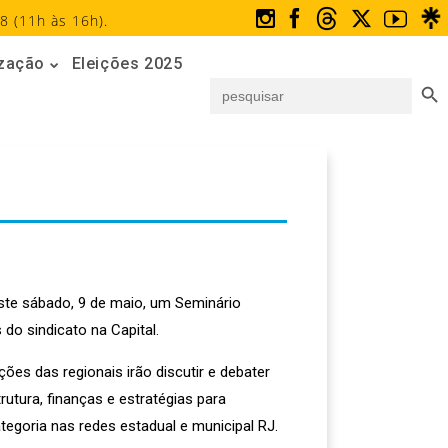
8 (11h às 16h).
ização
Eleições 2025
Search But
Search
for:
ste sábado, 9 de maio, um Seminário
 do sindicato na Capital.
ções das regionais irão discutir e debater
utura, finanças e estratégias para
tegoria nas redes estadual e municipal RJ.