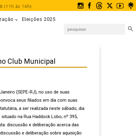
8 (11h às 16h).
ização
Eleições 2025
Search But
Search
for:
 no Club Municipal
 Janeiro (SEPE-RJ), no uso de suas
 convoca seus filiados em dia com suas
atutária, a ser realizada neste sábado, dia
, situado na Rua Haddock Lobo, nº 395,
uta: discussão e deliberação acerca das
 discussão e deliberação sobre aquisição