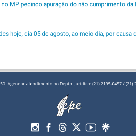
 no MP pedindo apuração do não cumprimento da L
es hoje, dia 05 de agosto, ao meio dia, por causa d
50. Agendar atendimento no Depto. Jurídico: (21) 2195-0457 / (21) 