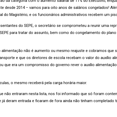
ão da categoria com o aumento salarial de 11% do Executivo, enqu
ste desde 2014 – vamos para oito anos de salários congelados! Al
al do Magistério; e os funcionários administrativos recebem um pis
sentantes do SEPE, o secretário se comprometeu a reunir uma repr
 SEPE para tratar do assunto, bem como do congelamento do plano 
o alimentação não é aumento ou mesmo reajuste e cobramos que sej
porte e que os diretores de escola recebam o valor do auxílio ali
mou que era um compromisso do governo rever o auxílio alimentação
culas, o mesmo receberá pela carga horária maior.
 não entraram nesta lista, nos foi informado que só foram cont
 já deram entrada e ficaram de fora ainda não tinham completado 