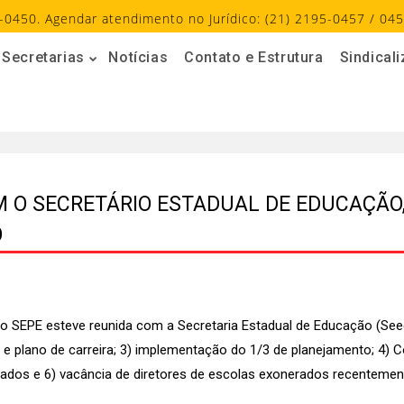
-0450. Agendar atendimento no Jurídico: (21) 2195-0457 / 045
Secretarias
Notícias
Contato e Estrutura
Sindical
M O SECRETÁRIO ESTADUAL DE EDUCAÇÃO
O
o do SEPE esteve reunida com a Secretaria Estadual de Educação (Seed
te e plano de carreira; 3) implementação do 1/3 de planejamento; 4
dos e 6) vacância de diretores de escolas exonerados recentemen