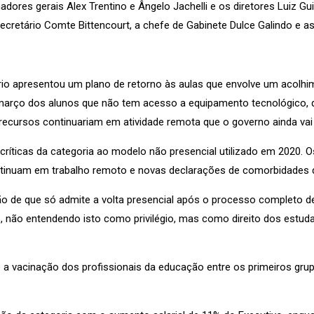
dores gerais Alex Trentino e Ângelo Jachelli e os diretores Luiz Gu
secretário Comte Bittencourt, a chefe de Gabinete Dulce Galindo e 
io apresentou um plano de retorno às aulas que envolve um acolhim
 março dos alunos que não tem acesso a equipamento tecnológico,
ecursos continuariam em atividade remota que o governo ainda vai
ríticas da categoria ao modelo não presencial utilizado em 2020. 
ntinuam em trabalho remoto e novas declarações de comorbidades 
o de que só admite a volta presencial após o processo completo d
os, não entendendo isto como privilégio, mas como direito dos estu
o a vacinação dos profissionais da educação entre os primeiros gr