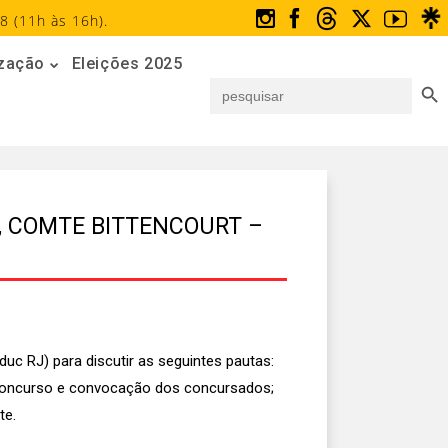
8 (11h às 16h).
ização
Eleições 2025
Search But
Search
for:
, COMTE BITTENCOURT –
uc RJ) para discutir as seguintes pautas:
) Concurso e convocação dos concursados;
te.