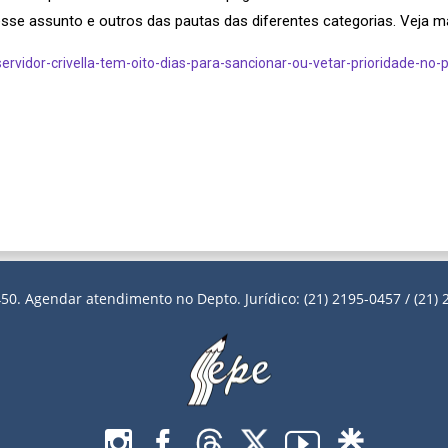
sse assunto e outros das pautas das diferentes categorias. Veja mai
ervidor-crivella-tem-oito-dias-para-sancionar-ou-vetar-prioridade-no
50. Agendar atendimento no Depto. Jurídico: (21) 2195-0457 / (21) 