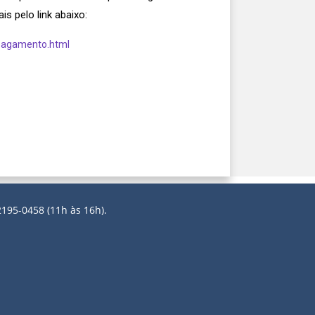
s pelo link abaixo:
-pagamento.html
2195-0458 (11h às 16h).