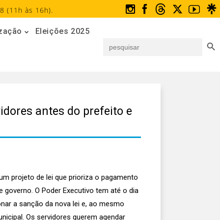
8 (11h às 16h).
ização
Eleições 2025
Search But
Search
for:
dores antes do prefeito e
um projeto de lei que prioriza o pagamento
e governo. O Poder Executivo tem até o dia
onar a sanção da nova lei e, ao mesmo
unicipal. Os servidores querem agendar