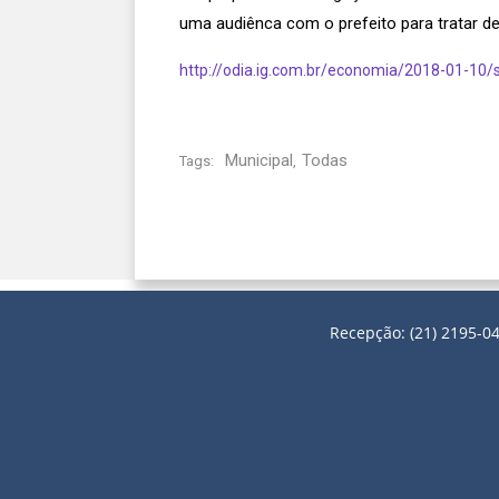
uma audiênca com o prefeito para tratar de
http://odia.ig.com.br/economia/2018-01-10/s
Municipal
Todas
Tags:
,
Recepção: (21) 2195-04