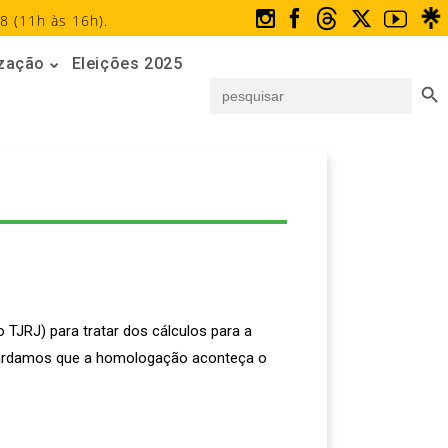
8 (11h às 16h).
ização
Eleições 2025
Search But
Search
for:
JRJ) para tratar dos cálculos para a
uardamos que a homologação aconteça o