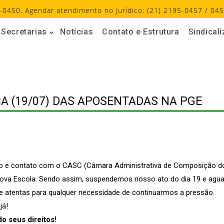
-0450. Agendar atendimento no Jurídico: (21) 2195-0457 / 045
Secretarias
Notícias
Contato e Estrutura
Sindical
ÇA (19/07) DAS APOSENTADAS NA PGE
o e contato com o CASC (Câmara Administrativa de Composição do T
ova Escola. Sendo assim, suspendemos nosso ato do dia 19 e ag
e atentas para qualquer necessidade de continuarmos a pressão.
já!
o seus direitos!