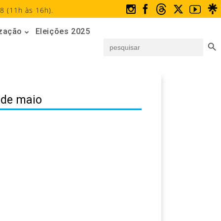
8 (11h às 16h).
ização
Eleições 2025
Search But
Search
for:
 de maio