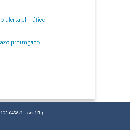
o alerta climático
prazo prorrogado
2195-0458 (11h às 16h).