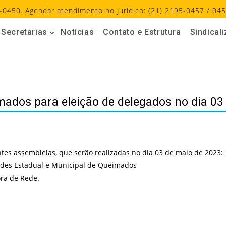
-0450. Agendar atendimento no Jurídico: (21) 2195-0457 / 045
Secretarias
Notícias
Contato e Estrutura
Sindical
ados para eleição de delegados no dia 03
es assembleias, que serão realizadas no dia 03 de maio de 2023:
edes Estadual e Municipal de Queimados
ora de Rede.