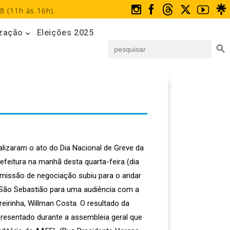
8 (11h às 16h).
ização
Eleições 2025
Search But
Search
for:
ealizaram o ato do Dia Nacional de Greve da
efeitura na manhã desta quarta-feira (dia
omissão de negociação subiu para o andar
 São Sebastião para uma audiência com a
eirinha, Willman Costa. O resultado da
resentado durante a assembleia geral que