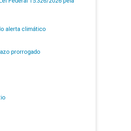
ei Federal 15.326/2026 pela
o alerta climático
prazo prorrogado
Rio