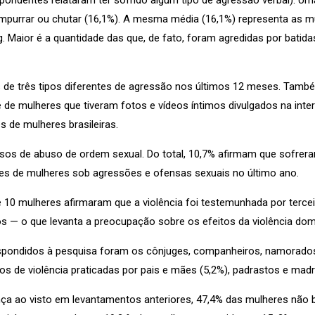
pondentes relataram ter sofrido algum tipo de agressão verbal). 
mpurrar ou chutar (16,1%). A mesma média (16,1%) representa as m
 Maior é a quantidade das que, de fato, foram agredidas por batida
 de três tipos diferentes de agressão nos últimos 12 meses. Tamb
e de mulheres que tiveram fotos e vídeos íntimos divulgados na int
 de mulheres brasileiras.
sos de abuso de ordem sexual. Do total, 10,7% afirmam que sofrer
ões de mulheres sob agressões e ofensas sexuais no último ano.
tre 10 mulheres afirmaram que a violência foi testemunhada por ter
s — o que levanta a preocupação sobre os efeitos da violência dom
ondidos à pesquisa foram os cônjuges, companheiros, namorados, 
 de violência praticadas por pais e mães (5,2%), padrastos e madras
ça ao visto em levantamentos anteriores, 47,4% das mulheres não 