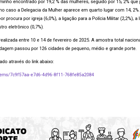
caminho encontrado por 19,2 % das mulheres, seguido por 15, 2% qu
a, no caso a Delegacia da Mulher aparece em quarto lugar com 14, 2
procura por igreja (6,0%), a ligação para a Polícia Militar (2,2%), a
stro eletrônico (0,7%).
ealizada entre 10 e 14 de fevereiro de 2025. A amostra total naciona
ondagem passou por 126 cidades de pequeno, médio e grande porte.
do através do link abaixo:
/items/7c9f57aa-e7d6-4d96-8f11-768fe85a2084