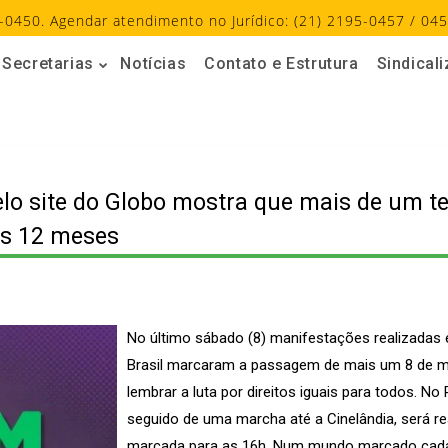
-0450. Agendar atendimento no Jurídico: (21) 2195-0457 / 045
Secretarias
Notícias
Contato e Estrutura
Sindical
o site do Globo mostra que mais de um ter
os 12 meses
No último sábado (8) manifestações realizadas
Brasil marcaram a passagem de mais um 8 de mar
lembrar a luta por direitos iguais para todos. No
seguido de uma marcha até a Cinelândia, será r
marcada para as 16h. Num mundo marcado cada 