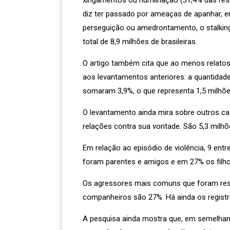
xingamentos ou humilhação (31,4% das res
diz ter passado por ameaças de apanhar, e
perseguição ou amedrontamento, o stalking.
total de 8,9 milhões de brasileiras.
O artigo também cita que ao menos relatos
aos levantamentos anteriores: a quantidad
somaram 3,9%, o que representa 1,5 milhões
O levantamento ainda mira sobre outros ca
relações contra sua vontade. São 5,3 milh
Em relação ao episódio de violência, 9 en
foram parentes e amigos e em 27% os filho
Os agressores mais comuns que foram resp
companheiros são 27%. Há ainda os registros
A pesquisa ainda mostra que, em semelhan