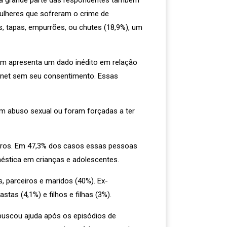
Uma grande parte das respondentes também
ulheres que sofreram o crime de
s, tapas, empurrões, ou chutes (18,9%), um
ém apresenta um dado inédito em relação
ernet sem seu consentimento. Essas
am abuso sexual ou foram forçadas a ter
ceiros. Em 47,3% dos casos essas pessoas
éstica em crianças e adolescentes.
parceiros e maridos (40%). Ex-
tas (4,1%) e filhos e filhas (3%).
buscou ajuda após os episódios de