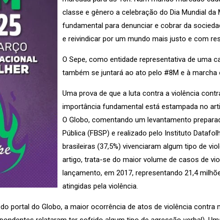
classe e gênero a celebração do Dia Mundial d
fundamental para denunciar e cobrar da socieda
e reivindicar por um mundo mais justo e com res
O Sepe, como entidade representativa de uma ca
também se juntará ao ato pelo #8M e à marcha e
Uma prova de que a luta contra a violência con
importância fundamental está estampada no artig
O Globo, comentando um levantamento preparad
Pública (FBSP) e realizado pelo Instituto Dataf
brasileiras (37,5%) vivenciaram algum tipo de v
artigo, trata-se do maior volume de casos de vi
lançamento, em 2017, representando 21,4 milh
atingidas pela violência.
do portal do Globo, a maior ocorrência de atos de violência contra 