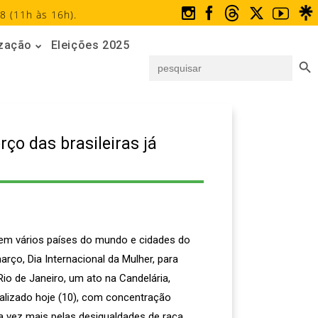
8 (11h às 16h).
ização
Eleições 2025
Search But
Search
for:
ço das brasileiras já
 em vários países do mundo e cidades do
ço, Dia Internacional da Mulher, para
 Rio de Janeiro, um ato na Candelária,
ealizado hoje (10), com concentração
vez mais pelas desigualdades de raça,