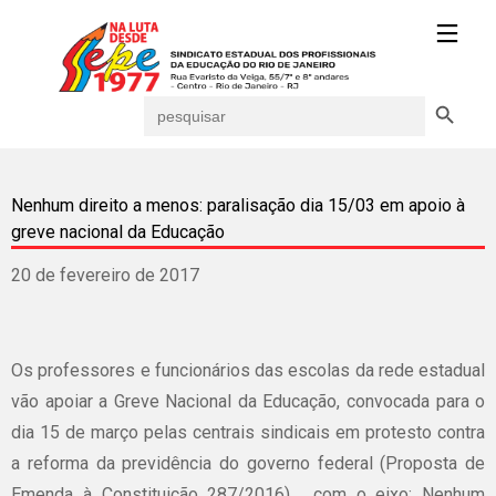
Search Button
Search
for:
Nenhum direito a menos: paralisação dia 15/03 em apoio à
greve nacional da Educação
20 de fevereiro de 2017
Os
professores
e
funcionários
das
escolas
da
rede
estadual
vão
apoiar
a
Greve
Nacional
da
Educação
,
convocada
para
o
dia
15 de
março
pelas
centrais
sindicais
em
protesto
contra
a
reforma
da
previdência
do
governo
federal (
Proposta
de
Emenda
à
Constituição
287/2016) , com o
eixo
:
Nenhum