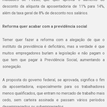
desconto
da
alíquota
da
aposentadoria
de 11%
para
14%,
além
da
taxa
geral
de 8% de
desconto
nos
salários
.
Reforma
quer
acabar
com a
previdência
social
Temer
quer
fazer
a
reforma
com a
alegação
de
que
o
instituto
da
previdência
é
deficitário
,
mas
a
verdade
é
que
muitos
empregadores
burlam
a
legislação
e
não
pagam
o
que
tem
que
pagar
à
Previdência
Social,
aumentando
a
sonegação
.
A
proposta
do
governo
federal, se
aprovada
,
significa
o
fim
da
aposentadoria
,
especialmente
para
os
trabalhadores
menos
qualificados
,
que
entram
no
mercado
de
trabalho
mais
cedo
,
sem
carteira
assinada
e
passam
vários
períodos
desempregados
ou
subempregados
.