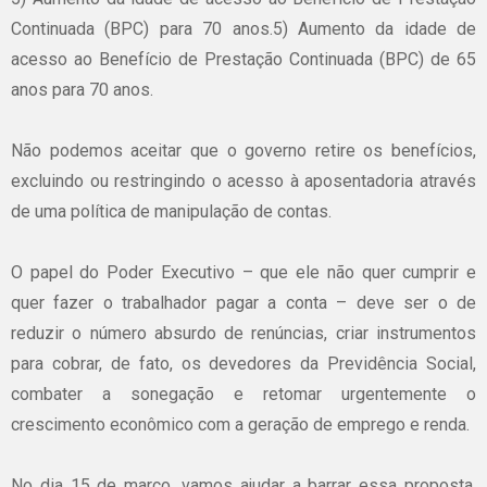
Continuada
(
BPC
)
para
70 anos.5)
Aumento
da
idade
de
acesso
ao
Benefício
de
Prestação
Continuada
(
BPC
) de 65
anos
para
70
anos
.
Não
podemos
aceitar
que
o
governo
retire
os
benefícios
,
excluindo
ou
restringindo
o
acesso
à
aposentadoria
através
de
uma
política
de
manipulação
de
contas
.
O
papel
do
Poder
Executivo
–
que
ele
não
quer
cumprir
e
quer
fazer
o
trabalhador
pagar
a
conta
–
deve
ser
o de
reduzir
o
número
absurdo
de
renúncias
,
criar
instrumentos
para
cobrar
, de
fato
,
os
devedores
da
Previdência
Social,
combater
a
sonegação
e
retomar
urgentemente
o
crescimento
econômico
com a
geração
de
emprego
e
renda
.
No
dia
15 de
março
,
vamos
ajudar
a
barrar
essa
proposta
,