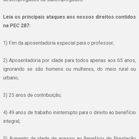
Leia
os
principais
ataques
aos
nossos
direitos
contidos
na
PEC
287:
1)
Fim
da
aposentadoria
especial
para
o professor;
2)
Aposentadoria
por
idade
para
todos
apenas
aos
65
anos
,
ignorando
se
são
homens
ou
mulheres
, do
meio
rural
ou
urbano
;
3) 25
anos
de
contribuição
;
4) 49
anos
de
trabalho
ininterrupto
para
o
direito
ao
benefício
integral;
5)
Aumento
da
idade
de
acesso
ao
Benefício
de
Prestação