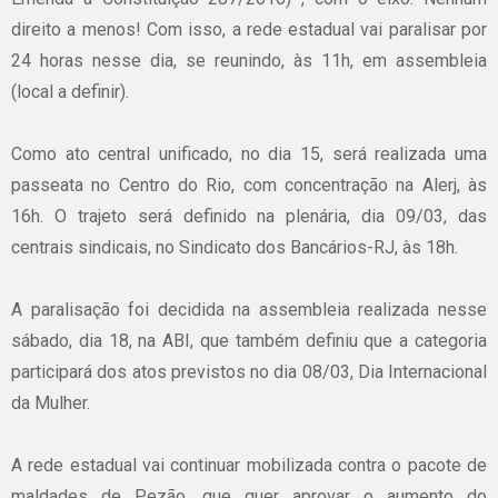
direito
a
menos!
Com isso, a rede estadual vai paralisar por
24 horas nesse dia, se reunindo, às 11h, em assembleia
(local a definir).
Como ato central unificado, no dia 15, será realizada uma
passeata no Centro do Rio, com concentração na Alerj, às
16h. O trajeto será definido na plenária, dia 09/03, das
centrais sindicais, no Sindicato dos Bancários-RJ, às 18h.
A
paralisação
foi
decidida
na
assembleia
realizada
nesse
sábado
,
dia
18,
na
ABI
,
que
também
definiu
que
a
categoria
participará
dos
atos
previstos
no
dia
08/03,
Dia
Internacional
da
Mulher
.
A
rede
estadual
vai
continuar
mobilizada
contra o
pacote
de
maldades
de
Pezão
,
que
quer
aprovar
o
aumento
do