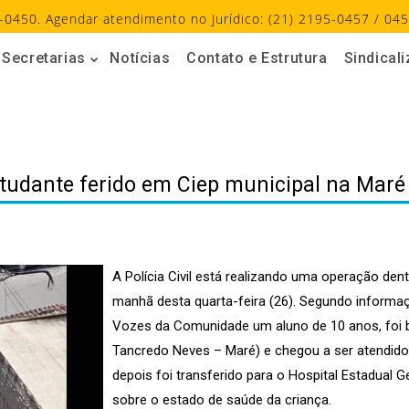
-0450. Agendar atendimento no Jurídico: (21) 2195-0457 / 045
Secretarias
Notícias
Contato e Estrutura
Sindical
studante ferido em Ciep municipal na Maré
A Polícia Civil está realizando uma operação de
manhã desta quarta-feira (26). Segundo informaç
Vozes da Comunidade um aluno de 10 anos, foi ba
Tancredo Neves – Maré) e chegou a ser atendido 
depois foi transferido para o Hospital Estadual 
sobre o estado de saúde da criança.