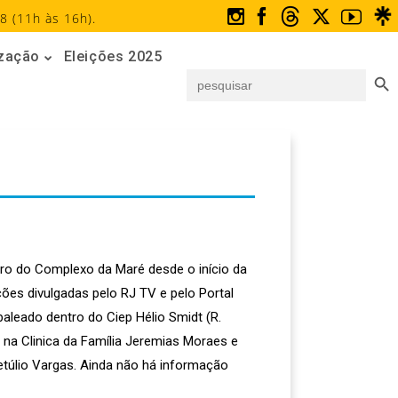
8 (11h às 16h).
ização
Eleições 2025
Search But
Search
for:
ntro do Complexo da Maré desde o início da
ões divulgadas pelo RJ TV e pelo Portal
leado dentro do Ciep Hélio Smidt (R.
na Clinica da Família Jeremias Moraes e
Getúlio Vargas. Ainda não há informação