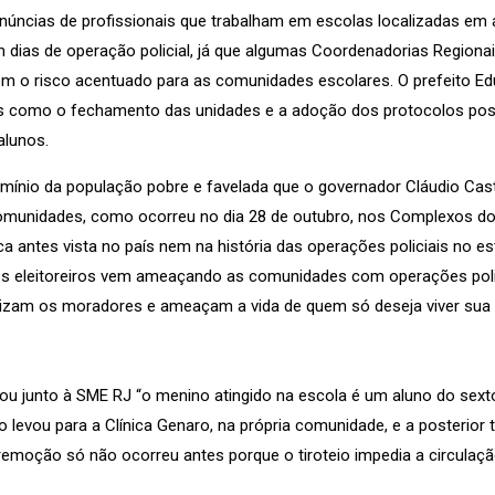
núncias de profissionais que trabalham em escolas localizadas em 
m dias de operação policial, já que algumas Coordenadorias Regiona
o risco acentuado para as comunidades escolares. O prefeito Edua
s como o fechamento das unidades e a adoção dos protocolos pos
alunos.
rmínio da população pobre e favelada que o governador Cláudio Ca
comunidades, como ocorreu no dia 28 de outubro, nos Complexos 
antes vista no país nem na história das operações policiais no est
os eleitoreiros vem ameaçando as comunidades com operações polic
rizam os moradores e ameaçam a vida de quem só deseja viver sua
rou junto à SME RJ “o menino atingido na escola é um aluno do sex
levou para a Clínica Genaro, na própria comunidade, e a posterior t
emoção só não ocorreu antes porque o tiroteio impedia a circulaçã