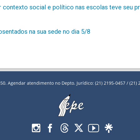
contexto social e político nas escolas teve seu 
posentados na sua sede no dia 5/8
50. Agendar atendimento no Depto. Jurídico: (21) 2195-0457 / (21) 