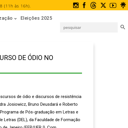
8 (11h às 16h).
ização
Eleições 2025
Search But
Search
for:
URSO DE ÓDIO NO
iscursos de ódio e discursos de resistência
ndra Josiowicz, Bruno Deusdará e Roberto
do Programa de Pós-graduação em Letras e
 de Letras (DEL), da Faculdade de Formação
io de Janeiro (FFP/UERJ). Com