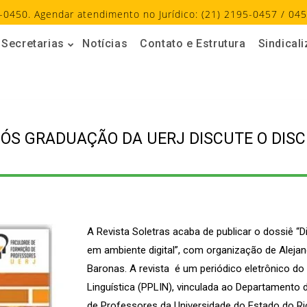
-0450. Agendar atendimento no Jurídico: (21) 2195-0457 / 045
Secretarias
Notícias
Contato e Estrutura
Sindical
PÓS GRADUAÇÃO DA UERJ DISCUTE O DISC
A Revista Soletras acaba de publicar o dossiê “D
em ambiente digital”, com organização de Aleja
Baronas. A revista é um periódico eletrônico 
Linguística (PPLIN), vinculada ao Departamento
de Professores da Universidade do Estado do R