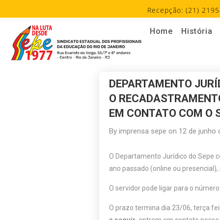
Recepção: (21) 2195
Home
História
DEPARTAMENTO JURÍD
O RECADASTRAMENTO
EM CONTATO COM O 
By
imprensa sepe
on
12 de junho 
O Departamento Jurídico do Sepe co
ano passado (online ou presencial)
O servidor pode ligar para o númer
O prazo termina dia 23/06, terça feir