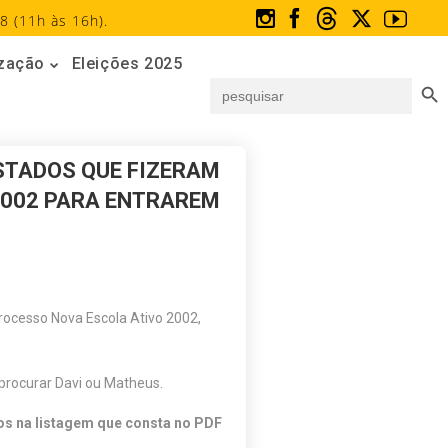
8 (11h às 16h).
ização
Eleições 2025
Search But
Search
for:
STADOS QUE FIZERAM
2002 PARA ENTRAREM
rocesso Nova Escola Ativo 2002,
 procurar Davi ou Matheus.
s na listagem que consta no PDF