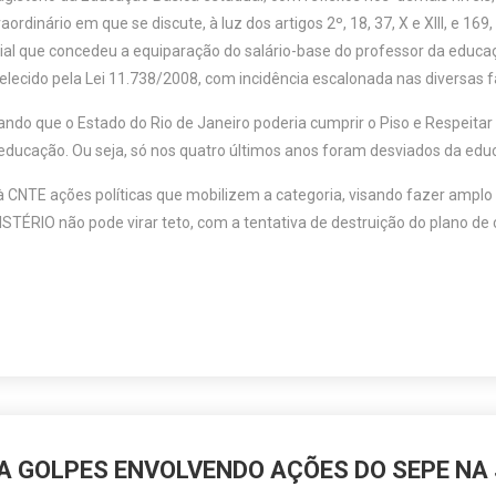
dinário em que se discute, à luz dos artigos 2º, 18, 37, X e XIII, e 169, § 
icial que concedeu a equiparação do salário-base do professor da educ
elecido pela Lei 11.738/2008, com incidência escalonada nas diversas fai
ndo que o Estado do Rio de Janeiro poderia cumprir o Piso e Respeitar 
a educação. Ou seja, só nos quatro últimos anos foram desviados da ed
o à CNTE ações políticas que mobilizem a categoria, visando fazer amplo
RIO não pode virar teto, com a tentativa de destruição do plano de 
 GOLPES ENVOLVENDO AÇÕES DO SEPE NA