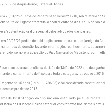
e 2025
-
destaque-home
,
Estadual
,
Todas
em 23/04/25 o Tema de Repercussão Geral nº 1218, sob relatoria do S
do em pauta de julgamento virtual a ocorrer entre os dias 9 e 16 de maio 
fesa/sustentação oral presencial pelos advogados das partes.
em 22/08/23 pedido de habilitação como
amicus curiae
(amigo da Cort
unal na tomada de decisão, levando informações, conhecimento, documen
defendido, sempre, a aplicação do Piso Nacional do Magistério, com refl
 que ocorreu a suspensão da decisão do TJ/RJ de 2022 que deu ganho d
inando o cumprimento do Piso para toda a categoria, retroativo a 2015.
ei vigente há 15 anos (Lei nº 11.738/08) e foi considerado constituciona
J o descumpre desde 2015.
a de 1218: “Adoção do piso nacional estipulado pela Lei federal 1
agistério da Educação Básica estadual, com reflexos nos demais níveis, 