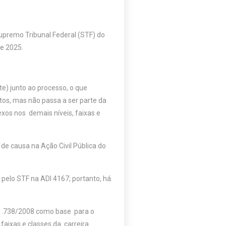
upremo Tribunal Federal (STF) do
de 2025.
e) junto ao processo, o que
tos, mas não passa a ser parte da
exos nos demais níveis, faixas e
e causa na Ação Civil Pública do
l pelo STF na ADI 4167; portanto, há
1.738/2008 como base para o
faixas e classes da carreira