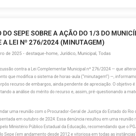
 DO SEPE SOBRE A AÇÃO DO 1/3 DO MUNICÍP
 A LEI Nº 276/2024 (MINUTAGEM)
ro de 2025
-
destaque-home
,
Jurídico
,
Municipal
,
Todas
cussão contra a Lei Complementar Municipal nº 276/2024 — que alterou 
nto que modifica o sistema de horas-aula (“minutagem”) —, informamos
rpôs recurso de embargos, ainda pendente de apreciação. O objetivo é q
itando a análise do mérito do recurso e, assim, pré-questionando a mat
dar uma reunião com o Procurador-Geral de Justiça do Estado do Rio de
sentada em outubro de 2024. Essa denúncia resultou em uma reunião r
elo Ministério Público Estadual da Educação, recomendando que o PGJ 
o Sepe (em andamento desde 2012 e vitoriosa em todas as instâncias)