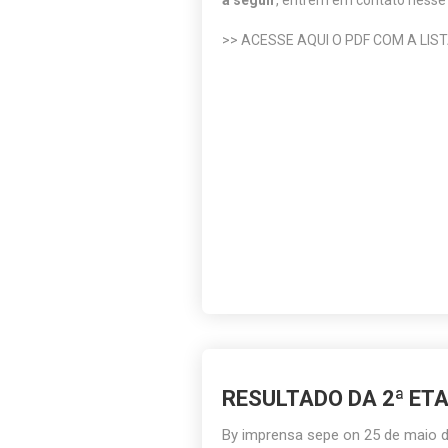
a seguir
, entrem em contato ness
>> ACESSE AQUI O PDF COM A LIS
RESULTADO DA 2ª ET
By
imprensa sepe
on
25 de maio 