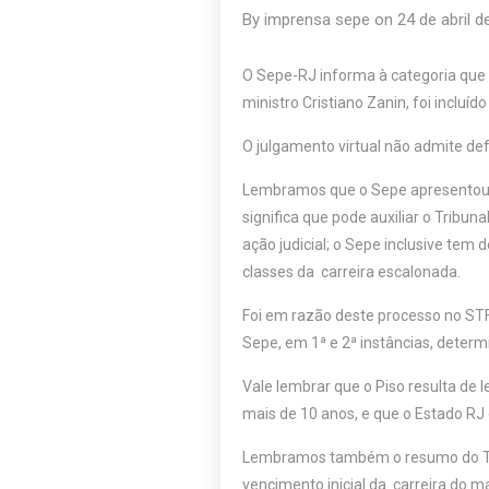
By
imprensa sepe
on
24 de abril d
O Sepe-RJ informa à categoria que 
ministro Cristiano Zanin, foi incluí
O julgamento virtual não admite de
Lembramos que o Sepe apresentou 
significa que pode auxiliar o Trib
ação judicial; o Sepe inclusive tem 
classes da carreira escalonada.
Foi em razão deste processo no STF
Sepe, em 1ª e 2ª instâncias, determ
Vale lembrar que o Piso resulta de l
mais de 10 anos, e que o Estado R
Lembramos também o resumo do Tem
vencimento inicial da carreira do m