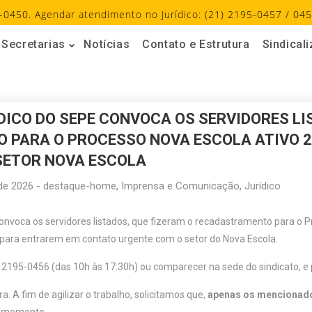
-0450. Agendar atendimento no Jurídico: (21) 2195-0457 / 045
Secretarias
Notícias
Contato e Estrutura
Sindical
ICO DO SEPE CONVOCA OS SERVIDORES LI
 PARA O PROCESSO NOVA ESCOLA ATIVO 
SETOR NOVA ESCOLA
de 2026
-
destaque-home
,
Imprensa e Comunicação
,
Jurídico
nvoca os servidores listados, que fizeram o recadastramento para o P
, para entrarem em contato urgente com o setor do Nova Escola.
o 2195-0456 (das 10h às 17:30h) ou comparecer na sede do sindicato, e
a. A fim de agilizar o trabalho, solicitamos que,
apenas os mencionado