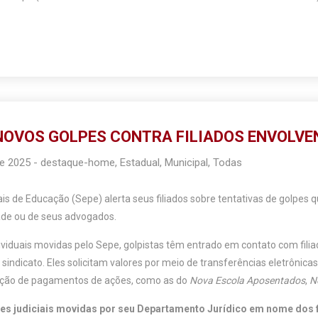
NOVOS GOLPES CONTRA FILIADOS ENVOLVE
de 2025
-
destaque-home
,
Estadual
,
Municipal
,
Todas
ais de Educação (Sepe) alerta seus filiados sobre tentativas de golpes
ade ou de seus advogados.
ividuais movidas pelo Sepe, golpistas têm entrado em contato com fili
sindicato. Eles solicitam valores por meio de transferências eletrônica
ção de pagamentos de ações, como as do
Nova Escola Aposentados
,
N
es judiciais movidas por seu Departamento Jurídico em nome dos fi