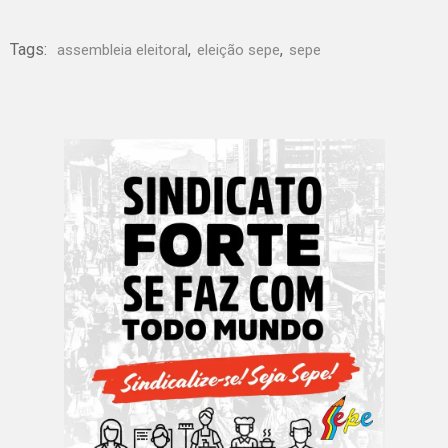
Tags:
,
,
assembleia eleitoral
eleição sepe
sepe