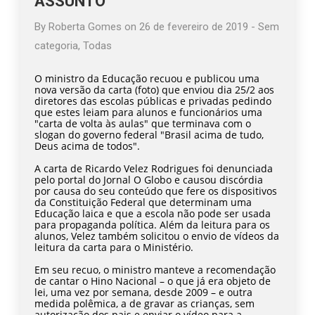
ASSUNTO
By
Roberta Gomes
on
26 de fevereiro de 2019
-
Sem
categoria
,
Todas
O ministro da Educação recuou e publicou uma
nova versão da carta (foto) que enviou dia 25/2 aos
diretores das escolas públicas e privadas pedindo
que estes leiam para alunos e funcionários uma
"carta de volta às aulas" que terminava com o
slogan do governo federal "Brasil acima de tudo,
Deus acima de todos".
A carta de Ricardo Velez Rodrigues foi denunciada
pelo portal do Jornal O Globo e causou discórdia
por causa do seu conteúdo que fere os dispositivos
da Constituição Federal que determinam uma
Educação laica e que a escola não pode ser usada
para propaganda política. Além da leitura para os
alunos, Velez também solicitou o envio de vídeos da
leitura da carta para o Ministério.
Em seu recuo, o ministro manteve a recomendação
de cantar o Hino Nacional – o que já era objeto de
lei, uma vez por semana, desde 2009 – e outra
medida polêmica, a de gravar as crianças, sem
autorização dos pais e enviar o vídeo para a