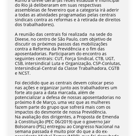
Rumo à Greve Geral (as redes estadual e municipal
do Rio já deliberaram em suas respectivas
assembleias de fevereiro que a categoria irá aderir
a todas as atividades programadas pelas centrais
sindicais contra as reformas e à retirada de direitos
dos trabalhadores).
A reunião das centrais foi realizada na sede do
Dieese, no centro de São Paulo, com objetivo de
discutir os próximos passos das mobilizações
contra a Reforma da Previdência e o fim das
aposentadorias. Participaram do encontro as
seguintes centrais: CUT, Força Sindical, CTB, UGT,
CSB, intersindical Luta e Organização, CSP-Conlutas,
Intersindical-Central da Classe Trabalhadora, CGTB
e NCST.
Foi decidido que as centrais devem colocar peso
nas ações e organizar junto aos trabalhadores um
forte ato para a data marcada, além de
potencializar a defesa de nossas aposentadorias no
próximo 8 de Março, uma vez que as mulheres
fazem parte do grupo que sofrerá mais com os
impactos do desmonte de nossa Previdência.
Na avaliação dos dirigentes, a Proposta de Emenda
à Constituição (PEC 06/2019) que o governo Jair
Bolsonaro (PSL) entregou ao Congresso Nacional na
semana passada é muito pior do que a do ex-