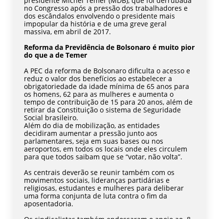
presidente Michel Temer (MDB), que foi derrubada
no Congresso após a pressão dos trabalhadores e
dos escândalos envolvendo o presidente mais
impopular da história e de uma greve geral
massiva, em abril de 2017.
Reforma da Previdência de Bolsonaro é muito pior
do que a de Temer
A PEC da reforma de Bolsonaro dificulta o acesso e
reduz o valor dos benefícios ao estabelecer a
obrigatoriedade da idade mínima de 65 anos para
os homens, 62 para as mulheres e aumenta o
tempo de contribuição de 15 para 20 anos, além de
retirar da Constituição o sistema de Seguridade
Social brasileiro.
Além do dia de mobilização, as entidades
decidiram aumentar a pressão junto aos
parlamentares, seja em suas bases ou nos
aeroportos, em todos os locais onde eles circulem
para que todos saibam que se “votar, não volta”.
As centrais deverão se reunir também com os
movimentos sociais, lideranças partidárias e
religiosas, estudantes e mulheres para deliberar
uma forma conjunta de luta contra o fim da
aposentadoria.