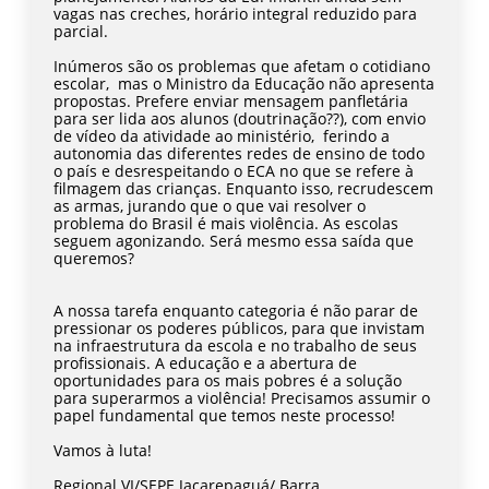
vagas nas creches, horário integral reduzido para
parcial.
Inúmeros são os problemas que afetam o cotidiano
escolar, mas o Ministro da Educação não apresenta
propostas. Prefere enviar mensagem panfletária
para ser lida aos alunos (doutrinação??), com envio
de vídeo da atividade ao ministério, ferindo a
autonomia das diferentes redes de ensino de todo
o país e desrespeitando o ECA no que se refere à
filmagem das crianças. Enquanto isso, recrudescem
as armas, jurando que o que vai resolver o
problema do Brasil é mais violência. As escolas
seguem agonizando. Será mesmo essa saída que
queremos?
A nossa tarefa enquanto categoria é não parar de
pressionar os poderes públicos, para que invistam
na infraestrutura da escola e no trabalho de seus
profissionais. A educação e a abertura de
oportunidades para os mais pobres é a solução
para superarmos a violência! Precisamos assumir o
papel fundamental que temos neste processo!
Vamos à luta!
Regional VI/SEPE Jacarepaguá/ Barra