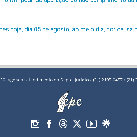
es hoje, dia 05 de agosto, ao meio dia, por causa d
50. Agendar atendimento no Depto. Jurídico: (21) 2195-0457 / (21) 