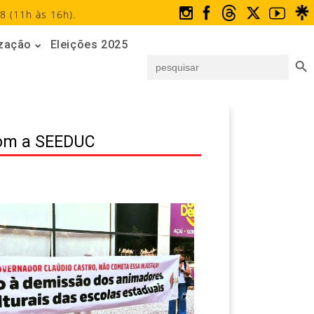
8 (11h às 16h).
ização
Eleições 2025
Search But
Search
for:
com a SEEDUC