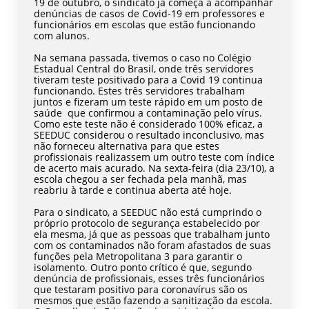
19 de outubro, o sindicato já começa a acompanhar
denúncias de casos de Covid-19 em professores e
funcionários em escolas que estão funcionando
com alunos.
Na semana passada, tivemos o caso no Colégio
Estadual Central do Brasil, onde três servidores
tiveram teste positivado para a Covid 19 continua
funcionando. Estes três servidores trabalham
juntos e fizeram um teste rápido em um posto de
saúde que confirmou a contaminação pelo vírus.
Como este teste não é considerado 100% eficaz, a
SEEDUC considerou o resultado inconclusivo, mas
não forneceu alternativa para que estes
profissionais realizassem um outro teste com índice
de acerto mais acurado. Na sexta-feira (dia 23/10), a
escola chegou a ser fechada pela manhã, mas
reabriu à tarde e continua aberta até hoje.
Para o sindicato, a SEEDUC não está cumprindo o
próprio protocolo de segurança estabelecido por
ela mesma, já que as pessoas que trabalham junto
com os contaminados não foram afastados de suas
funções pela Metropolitana 3 para garantir o
isolamento. Outro ponto crítico é que, segundo
denúncia de profissionais, esses três funcionários
que testaram positivo para coronavírus são os
mesmos que estão fazendo a sanitização da escola.