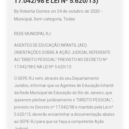
17.042/98 E LEI Nº 5.620/13)
By
Roberta Gomes
on
24 de outubro de 2020
-
Municipal
,
Sem categoria
,
Todas
REDE MUNICIPAL RJ:
AGENTES DE EDUCAÇÃO INFANTIL (AEI):
ORIENTAÇÕES SOBRE A AÇÃO JUDICIAL REFERENTE
AO “DIREITO PESSOAL” PREVISTO NO DECRETO Nº
17.042/98 E NA LEI Nº 5.620/13:
O SEPE-RJ vem, através do seu Departamento
Jurídico, informar que os Agentes de Educação Infantil
da Rede Municipal de Educação do Rio de Janeiro, que
quiserem pleitear juridicamente o “DIREITO PESSOAL”,
previsto no Decreto nº 17.042/98 e mantido pela Lei nº
5.620/13, deverão encaminhar a documentação abaixo
ao SEPE-RJ para que se faça a competente Ação
Judicial.