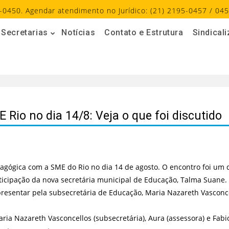
-0450. Agendar atendimento no Jurídico: (21) 2195-0457 / 045
Secretarias
Notícias
Contato e Estrutura
Sindical
Rio no dia 14/8: Veja o que foi discutido
agógica com a SME do Rio no dia 14 de agosto. O encontro foi u
ticipação da nova secretária municipal de Educação, Talma Suane. 
presentar pela subsecretária de Educação, Maria Nazareth Vasconcel
ria Nazareth Vasconcellos (subsecretária), Aura (assessora) e Fabio