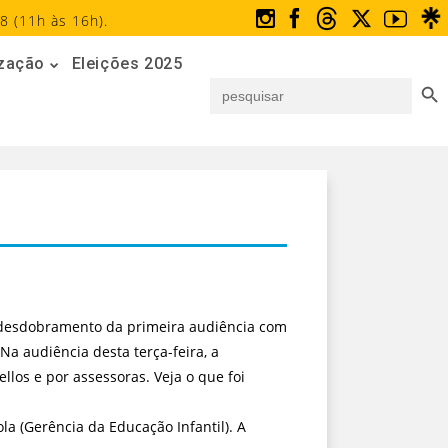
8 (11h às 16h).
ização
Eleições 2025
Search But
Search
for:
m desdobramento da primeira audiência com
Na audiência desta terça-feira, a
los e por assessoras. Veja o que foi
la (Gerência da Educação Infantil). A