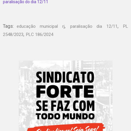
paralisação do dia 12/11
Tags:
,
,
educação municipal rj
paralisação dia 12/11
PL
,
2548/2023
PLC 186/2024