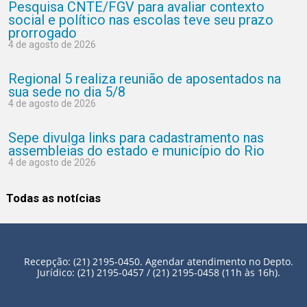
Pesquisa CNTE/FGV para avaliar contexto
social e político nas escolas teve seu prazo
prorrogado
4 de agosto de 2026
Regional 5 realiza reunião de aposentados na
sua sede no dia 5/8
4 de agosto de 2026
Sepe divulga links para cadastramento nas
assembleias do estado e município do Rio
4 de agosto de 2026
Todas as notícias
Recepção: (21) 2195-0450. Agendar atendimento no Depto.
Jurídico: (21) 2195-0457 / (21) 2195-0458 (11h às 16h).