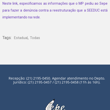
Neste link, especificamos as informações que o MP pediu ao Sepe
para fazer a denúncia contra a reestruturação que a SEEDUC está
implementando na rede.
Tags:
,
Estadual
Todas
Recepção: (21) 2195-0450. Agendar atendimento no Depto.
Jurídico: (21) 2195-0457 / (21) 2195-0458 (11h às 16h).