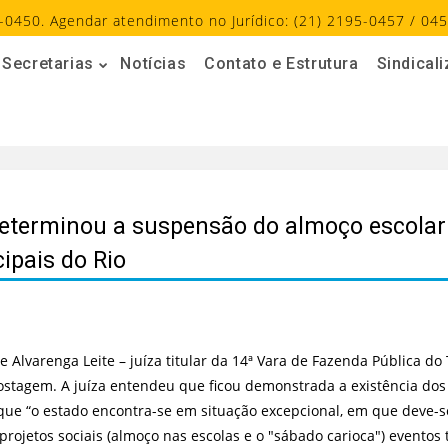
-0450. Agendar atendimento no Jurídico: (21) 2195-0457 / 045
Secretarias
Notícias
Contato e Estrutura
Sindical
 determinou a suspensão do almoço escola
ipais do Rio
 Alvarenga Leite – juíza titular da 14ª Vara de Fazenda Pública do 
 postagem. A juíza entendeu que ficou demonstrada a existência dos
que “o estado encontra-se em situação excepcional, em que deve-se
rojetos sociais (almoço nas escolas e o "sábado carioca") eventos 