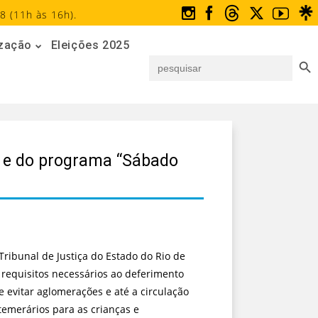
8 (11h às 16h).
ização
Eleições 2025
Search But
Search
for:
r e do programa “Sábado
Tribunal de Justiça do Estado do Rio de
 requisitos necessários ao deferimento
 evitar aglomerações e até a circulação
temerários para as crianças e