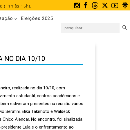
8 (11h às 16h).
ização
Eleições 2025
Search But
Search
for:
 NO DIA 10/10
neiro, realizada no dia 10/10, com
vimento estudantil, centros acadêmicos e
mbém estiveram presentes na reunião vários
io Serafini, Elika Takimoto e Waldeck
 Chico Alencar. No encontro, foi sinalizada
x-presidente Lula e o enfrentamento ao