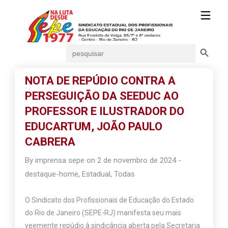
Search Button
Search
for:
NOTA DE REPÚDIO CONTRA A
PERSEGUIÇÃO DA SEEDUC AO
PROFESSOR E ILUSTRADOR DO
EDUCARTUM, JOÃO PAULO
CABRERA
By
imprensa sepe
on
2 de novembro de 2024
-
destaque-home
,
Estadual
,
Todas
O Sindicato dos Profissionais de Educação do Estado
do Rio de Janeiro (SEPE-RJ) manifesta seu mais
veemente repúdio à sindicância aberta pela Secretaria