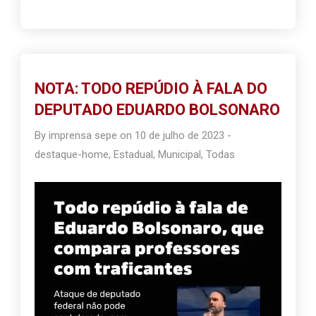
NOTA: TODO REPÚDIO À FALA DO
DEPUTADO EDUARDO BOLSONARO
By
imprensa sepe
on
10 de julho de 2023
-
destaque-home
,
Estadual
,
Municipal
,
Todas