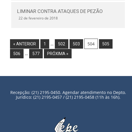
LIMINAR CONTRA ATAQUES DE PEZÃO
22 de fevereiro de 2018
…
504
« ANTERIOR
1
502
503
505
…
506
577
PRÓXIMA »
Recepção: (21) 2195-0450. Agendar atendimento no Depto.
Jurídico: (21) 2195-0457 / (21) 2195-0458 (11h às 16h).